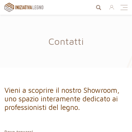
Cerca prodo
Ent
Iniziativa Legno
Men
Contatti
Vieni a scoprire il nostro Showroom,
uno spazio interamente dedicato ai
professionisti del legno.
Dove trovarci