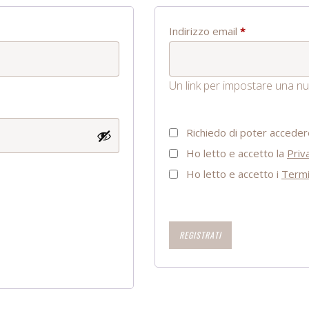
Richiesto
Indirizzo email
*
Un link per impostare una nuo
Richiedo di poter accedere 
Ho letto e accetto la
Priv
Ho letto e accetto i
Termi
REGISTRATI