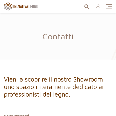
Cerca prodo
Ent
Iniziativa Legno
Men
Contatti
Vieni a scoprire il nostro Showroom,
uno spazio interamente dedicato ai
professionisti del legno.
Dove trovarci