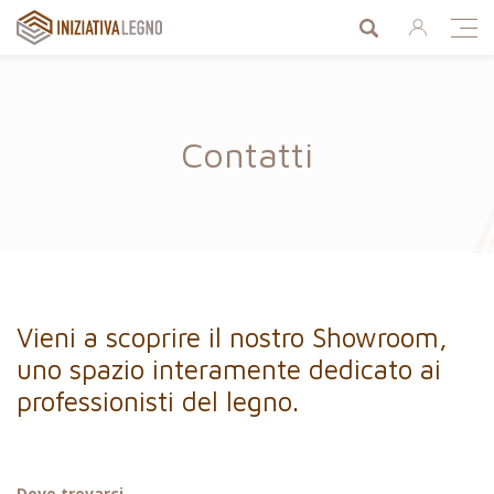
Cerca prodo
Ent
Iniziativa Legno
Men
Contatti
Vieni a scoprire il nostro Showroom,
uno spazio interamente dedicato ai
professionisti del legno.
Dove trovarci