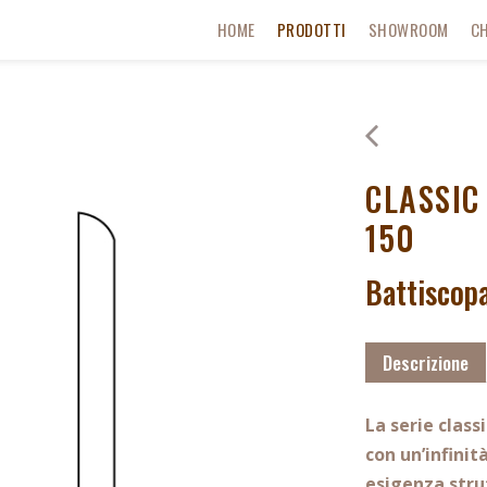
HOME
PRODOTTI
SHOWROOM
CH
CLASSIC
150
Battiscopa
Descrizione
La serie class
con
un’infinit
esigenza
stru