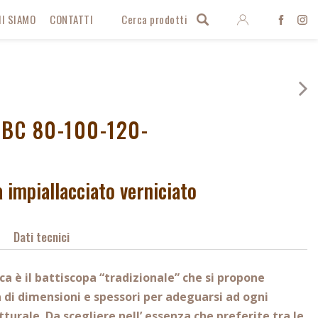
Entra
I SIAMO
CONTATTI
Cerca prodotti
Face
I
 BC 80-100-120-
 impiallacciato verniciato
Dati tecnici
ica è il battiscopa
“tradizionale” che si propone
à di dimensioni e spessori
per adeguarsi ad ogni
tturale.
Da scegliere nell’ essenza
che preferite tra le